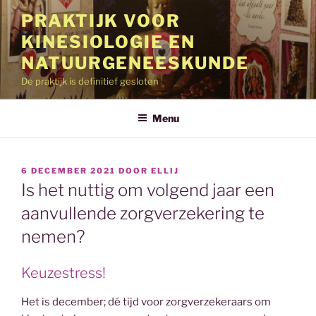
Ga
PRAKTIJK VOOR
naar
KINESIOLOGIE EN
de
inhoud
NATUURGENEESKUNDE
De praktijk is definitief gesloten
Menu
GEPLAATST
6 DECEMBER 2021
DOOR
ELLIJ
OP
Is het nuttig om volgend jaar een
aanvullende zorgverzekering te
nemen?
Keuzestress!
Het is december; dé tijd voor zorgverzekeraars om