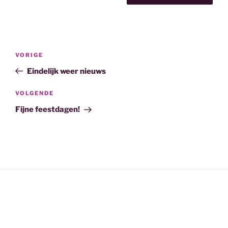
Bericht
Vorig
VORIGE
navigatie
bericht
Eindelijk weer nieuws
Volgend
VOLGENDE
bericht
Fijne feestdagen!