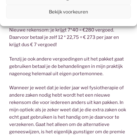
390 in totaal.
Mooi, denk je dan, ik hoef zelf maar € 40 te betalen
Bekijk voorkeuren
want ik krijg € 350 per jaar vergoed.
CZ vergoedt echter € 40 per consult.
Nieuwe rekensom: je krijgt 7*40 = €280 vergoed.
Daarvoor betaal je zelf 12 * 22,75 = € 273 per jaar en
krijgt dus € 7 vergoed!
Tenzij je ook andere vergoedingen uit het pakket gaat
gebruiken betaal je de behandelingen in mijn praktijk
nagenoeg helemaal uit eigen portemonnee.
Wanneer je weet dat je ieder jaar wel fysiotherapie of
andere zaken nodig hebt wordt het een nieuwe
rekensom die voor iedereen anders uit kan pakken. In
mijn optiek: als je zeker weet dat je die extra zaken ook
echt gaat gebruiken is het handig om je daarvoor te
verzekeren. Gaat het alleen om de alternatieve
geneeswijzen, is het eigenlijk gunstiger om de premie