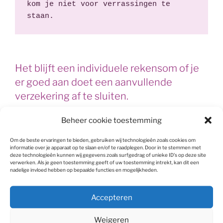
kom je niet voor verrassingen te 
staan. 
Het blijft een individuele rekensom of je
er goed aan doet een aanvullende
verzekering af te sluiten.
Een rekenvoorbeeld: Een aanvullende verzekering van
Beheer cookie toestemming
CZ kost 22,75 per maand. Je “krijgt” dan ook veel
andere dingen, zoals korting op een bril of hoortoestel,
Om de beste ervaringen te bieden, gebruiken wij technologieën zoals cookies om
informatie over je apparaat op te slaan en/of te raadplegen. Door in te stemmen met
vergoeding voor anticonceptie en fysiotherapie. Heb je
deze technologieën kunnen wij gegevens zoals surfgedrag of unieke ID's op deze site
verwerken. Als je geen toestemming geeft of uw toestemming intrekt, kan dit een
dat nodig?! Of gaat het je alleen om de alternatieve
nadelige invloed hebben op bepaalde functies en mogelijkheden.
geneeswijzen waarvoor je € 350 per jaar terug krijgt.
Stel je komt 7 keer in mijn praktijk, maakt niet uit voor
Accepteren
welke klachten.
Je betaalt dan 75 voor de intake en daarna 6*52,50 = €
Weigeren