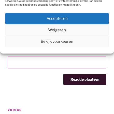
Naam
*
verwerken. Als je geen toestemming geeft of uw toestemming intrekt, kan dit een
nadelige invloed hebben op bepaalde functies en mogelijkheden.
Accepteren
E-mail
*
Weigeren
Bekijk voorkeuren
Site
Bericht
Vorig
VORIGE