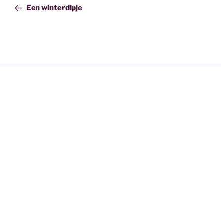
navigatie
bericht
Een winterdipje